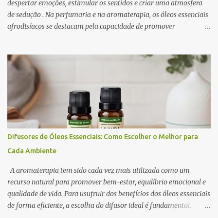
despertar emoções, estimular os sentidos e criar uma atmosfera
de sedução . Na perfumaria e na aromaterapia, os óleos essenciais
afrodisíacos se destacam pela capacidade de promover
relaxamento, aumentar a autoconfiança e intensificar o desejo. A
ciência por trás desse efeito está na conexão entre o sistema
olfativo e o sistema límbico , a região do cérebro responsável pelas
emoções e pelo comportamento. Determinados aromas são
capazes de influenciar a produção de neurotransmissores como a
dopamina e a serotonina, favorecendo a atração e o prazer
sensorial . Neste artigo, exploramos os óleos essenciais
afrodisíacos mais eficazes, seus mecanismos de ação e como
utilizá-los na perfumaria e na aromaterapia para estimular a
Difusores de Óleos Essenciais: Como Escolher o Melhor para
sedução e o romantismo . 1. O Que São Óleos Essenciais
Cada Ambiente
Afrodisíacos? Os óleos essenciais afrodisíacos são essências
naturais extraídas de flores, madeiras, especiarias e resinas que
A aromaterapia tem sido cada vez mais utilizada como um
possuem propriedades capa...
recurso natural para promover bem-estar, equilíbrio emocional e
qualidade de vida. Para usufruir dos benefícios dos óleos essenciais
de forma eficiente, a escolha do difusor ideal é fundamental.
Existem diversos tipos de difusores, cada um com características