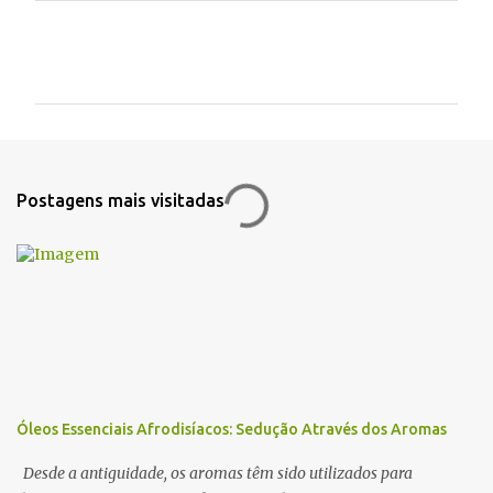
C
o
m
e
n
t
Postagens mais visitadas
á
r
i
o
s
Óleos Essenciais Afrodisíacos: Sedução Através dos Aromas
Desde a antiguidade, os aromas têm sido utilizados para