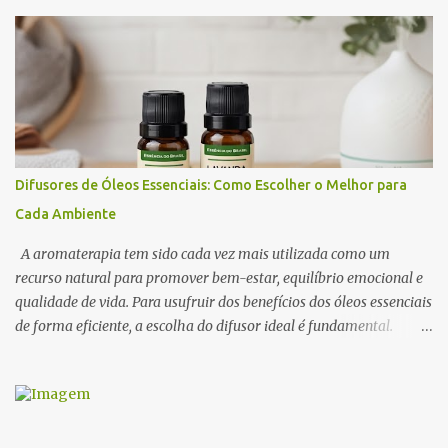
ciência por trás desse efeito está na conexão entre o sistema
olfativo e o sistema límbico , a região do cérebro responsável pelas
emoções e pelo comportamento. Determinados aromas são
capazes de influenciar a produção de neurotransmissores como a
dopamina e a serotonina, favorecendo a atração e o prazer
sensorial . Neste artigo, exploramos os óleos essenciais
afrodisíacos mais eficazes, seus mecanismos de ação e como
utilizá-los na perfumaria e na aromaterapia para estimular a
Difusores de Óleos Essenciais: Como Escolher o Melhor para
sedução e o romantismo . 1. O Que São Óleos Essenciais
Cada Ambiente
Afrodisíacos? Os óleos essenciais afrodisíacos são essências
naturais extraídas de flores, madeiras, especiarias e resinas que
A aromaterapia tem sido cada vez mais utilizada como um
possuem propriedades capa...
recurso natural para promover bem-estar, equilíbrio emocional e
qualidade de vida. Para usufruir dos benefícios dos óleos essenciais
de forma eficiente, a escolha do difusor ideal é fundamental.
Existem diversos tipos de difusores, cada um com características
específicas, que podem influenciar na intensidade da
aromatização, na dispersão das moléculas dos óleos e até na
experiência sensorial do ambiente. Neste artigo, abordamos os
principais tipos de difusores de óleos essenciais, como funcionam e