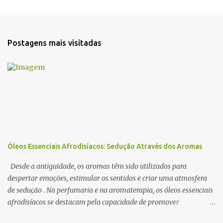
e
n
t
Postagens mais visitadas
á
r
i
o
s
Óleos Essenciais Afrodisíacos: Sedução Através dos Aromas
Desde a antiguidade, os aromas têm sido utilizados para
despertar emoções, estimular os sentidos e criar uma atmosfera
de sedução . Na perfumaria e na aromaterapia, os óleos essenciais
afrodisíacos se destacam pela capacidade de promover
relaxamento, aumentar a autoconfiança e intensificar o desejo. A