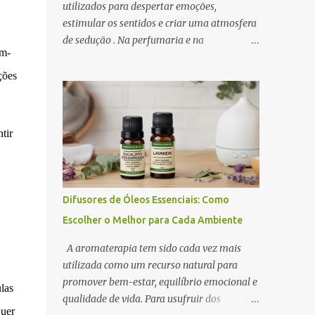
utilizados para despertar emoções,
estimular os sentidos e criar uma atmosfera
de sedução . Na perfumaria e na
em-
aromaterapia, os óleos essenciais
afrodisíacos se destacam pela capacidade de
ções
promover relaxamento, aumentar a
autoconfiança e intensificar o desejo. A
ciência por trás desse efeito está na conexão
ntir
entre o sistema olfativo e o sistema límbico ,
a região do cérebro responsável pelas
emoções e pelo comportamento.
Determinados aromas são capazes de
Difusores de Óleos Essenciais: Como
influenciar a produção de
Escolher o Melhor para Cada Ambiente
neurotransmissores como a dopamina e a
serotonina, favorecendo a atração e o prazer
A aromaterapia tem sido cada vez mais
sensorial . Neste artigo, exploramos os óleos
utilizada como um recurso natural para
essenciais afrodisíacos mais eficazes, seus
promover bem-estar, equilíbrio emocional e
las
mecanismos de ação e como utilizá-los na
qualidade de vida. Para usufruir dos
perfumaria e na aromaterapia para
quer