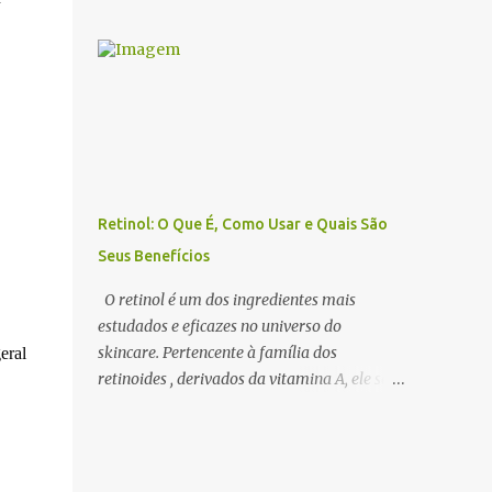
benefícios dos óleos essenciais de forma
estimular a sedução e o romantismo . 1. O
eficiente, a escolha do difusor ideal é
Que São Óleos Essenciais Afrodisíacos? Os
fundamental. Existem diversos tipos de
óleos essenciais afrodisíacos são essências
difusores, cada um com características
naturais extraídas de flores, madeiras,
específicas, que podem influenciar na
especiarias e resinas que possuem
intensidade da aromatização, na dispersão
propriedades capa...
das moléculas dos óleos e até na experiência
sensorial do ambiente. Neste artigo,
abordamos os principais tipos de difusores
Retinol: O Que É, Como Usar e Quais São
de óleos essenciais, como funcionam e qual
Seus Benefícios
escolher para cada ambiente . 1. Benefícios
do Uso de Difusores de Óleos Essenciais Os
O retinol é um dos ingredientes mais
difusores são uma das formas mais eficazes
estudados e eficazes no universo do
de utilizar a aromaterapia no dia a dia. Eles
skincare. Pertencente à família dos
eral
permitem que os óleos essenciais sejam
retinoides , derivados da vitamina A, ele se
dispersos no ar, promovendo efeitos
destaca pelo seu poder rejuvenescedor ,
terapêuticos, relaxamento, concentração e
sendo amplamente utilizado no tratamento
até purificação do ambiente . 🔹 Principais
de rugas, acne, manchas e textura irregular
benefícios do uso de difusores: ✔ Melhora a
da pele . Apesar de seus inúmeros benefícios,