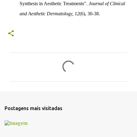
Synthesis in Aesthetic Treatments".
Journal of Clinical
and Aesthetic Dermatology, 12
(6), 30-38.
C
o
m
e
n
t
Postagens mais visitadas
á
r
i