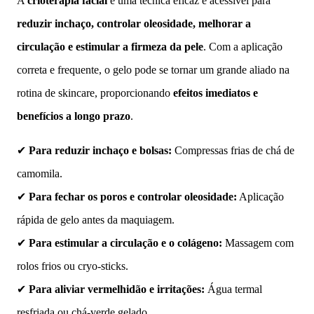
A
crioterapia facial
é uma técnica eficaz e acessível para
reduzir inchaço, controlar oleosidade, melhorar a
circulação e estimular a firmeza da pele
. Com a aplicação
correta e frequente, o gelo pode se tornar um grande aliado na
rotina de skincare, proporcionando
efeitos imediatos e
benefícios a longo prazo
.
✔
Para reduzir inchaço e bolsas:
Compressas frias de chá de
camomila.
✔
Para fechar os poros e controlar oleosidade:
Aplicação
rápida de gelo antes da maquiagem.
✔
Para estimular a circulação e o colágeno:
Massagem com
rolos frios ou cryo-sticks.
✔
Para aliviar vermelhidão e irritações:
Água termal
resfriada ou chá-verde gelado.