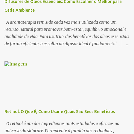
Difusores de Óleos Essenciais: Como Escolher o Melhor para
sedução e o romantismo . 1. O Que São Óleos Essenciais
Cada Ambiente
Afrodisíacos? Os óleos essenciais afrodisíacos são essências
naturais extraídas de flores, madeiras, especiarias e resinas que
A aromaterapia tem sido cada vez mais utilizada como um
possuem propriedades capa...
recurso natural para promover bem-estar, equilíbrio emocional e
qualidade de vida. Para usufruir dos benefícios dos óleos essenciais
de forma eficiente, a escolha do difusor ideal é fundamental.
Existem diversos tipos de difusores, cada um com características
específicas, que podem influenciar na intensidade da
aromatização, na dispersão das moléculas dos óleos e até na
experiência sensorial do ambiente. Neste artigo, abordamos os
principais tipos de difusores de óleos essenciais, como funcionam e
qual escolher para cada ambiente . 1. Benefícios do Uso de
Difusores de Óleos Essenciais Os difusores são uma das formas
mais eficazes de utilizar a aromaterapia no dia a dia. Eles
permitem que os óleos essenciais sejam dispersos no ar,
Retinol: O Que É, Como Usar e Quais São Seus Benefícios
promovendo efeitos terapêuticos, relaxamento, concentração e até
purificação do ambiente . 🔹 Principais benefícios do uso de
O retinol é um dos ingredientes mais estudados e eficazes no
difusores: ✔ Melhora a qualidade do ar → Alguns óleos essenciais
universo do skincare. Pertencente à família dos retinoides ,