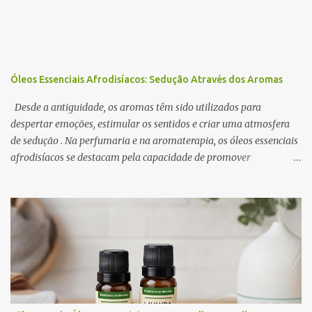
o
s
Óleos Essenciais Afrodisíacos: Sedução Através dos Aromas
Desde a antiguidade, os aromas têm sido utilizados para
despertar emoções, estimular os sentidos e criar uma atmosfera
de sedução . Na perfumaria e na aromaterapia, os óleos essenciais
afrodisíacos se destacam pela capacidade de promover
relaxamento, aumentar a autoconfiança e intensificar o desejo. A
ciência por trás desse efeito está na conexão entre o sistema
olfativo e o sistema límbico , a região do cérebro responsável pelas
emoções e pelo comportamento. Determinados aromas são
capazes de influenciar a produção de neurotransmissores como a
dopamina e a serotonina, favorecendo a atração e o prazer
sensorial . Neste artigo, exploramos os óleos essenciais
afrodisíacos mais eficazes, seus mecanismos de ação e como
utilizá-los na perfumaria e na aromaterapia para estimular a