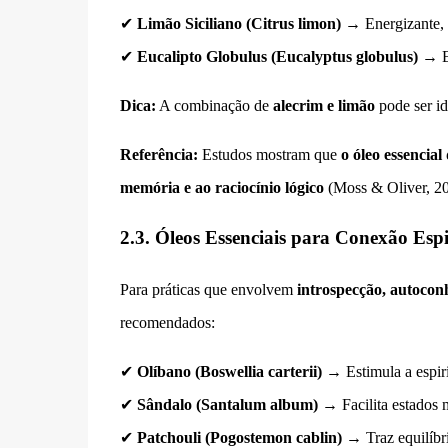
✔
Limão Siciliano (Citrus limon)
→ Energizante, 
✔
Eucalipto Globulus (Eucalyptus globulus)
→ Ex
Dica:
A combinação de
alecrim e limão
pode ser id
Referência:
Estudos mostram que
o óleo essencia
memória e ao raciocínio lógico
(Moss & Oliver, 20
2.3. Óleos Essenciais para Conexão Esp
Para práticas que envolvem
introspecção, autocon
recomendados:
✔
Olíbano (Boswellia carterii)
→ Estimula a espiri
✔
Sândalo (Santalum album)
→ Facilita estados 
✔
Patchouli (Pogostemon cablin)
→ Traz equilíbri