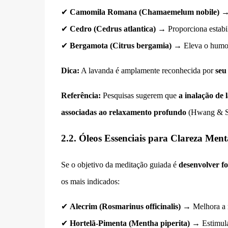
✔
Camomila Romana (Chamaemelum nobile)
→ 
✔
Cedro (Cedrus atlantica)
→ Proporciona estabil
✔
Bergamota (Citrus bergamia)
→ Eleva o humor 
Dica:
A lavanda é amplamente reconhecida por
seu
Referência:
Pesquisas sugerem que
a inalação de
associadas ao relaxamento profundo
(Hwang & Sh
2.2. Óleos Essenciais para Clareza Men
Se o objetivo da meditação guiada é
desenvolver fo
os mais indicados:
✔
Alecrim (Rosmarinus officinalis)
→ Melhora a m
✔
Hortelã-Pimenta (Mentha piperita)
→ Estimula 