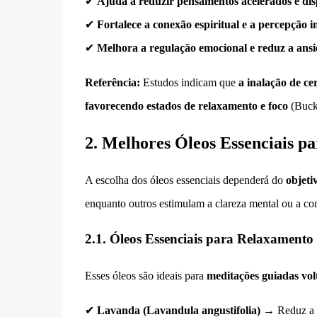
✔
Ajuda a reduzir pensamentos acelerados e dis
✔
Fortalece a conexão espiritual e a percepção in
✔
Melhora a regulação emocional e reduz a ansi
Referência:
Estudos indicam que
a inalação de ce
favorecendo estados de relaxamento e foco
(Buckl
2. Melhores Óleos Essenciais p
A escolha dos óleos essenciais dependerá do
objeti
enquanto outros estimulam a clareza mental ou a con
2.1. Óleos Essenciais para Relaxament
Esses óleos são ideais para
meditações guiadas volt
✔
Lavanda (Lavandula angustifolia)
→ Reduz a t