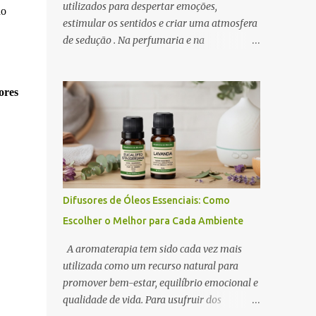
utilizados para despertar emoções,
do
estimular os sentidos e criar uma atmosfera
de sedução . Na perfumaria e na
aromaterapia, os óleos essenciais
afrodisíacos se destacam pela capacidade de
promover relaxamento, aumentar a
ores
autoconfiança e intensificar o desejo. A
ciência por trás desse efeito está na conexão
entre o sistema olfativo e o sistema límbico ,
a região do cérebro responsável pelas
emoções e pelo comportamento.
Determinados aromas são capazes de
Difusores de Óleos Essenciais: Como
influenciar a produção de
Escolher o Melhor para Cada Ambiente
neurotransmissores como a dopamina e a
serotonina, favorecendo a atração e o prazer
A aromaterapia tem sido cada vez mais
sensorial . Neste artigo, exploramos os óleos
utilizada como um recurso natural para
essenciais afrodisíacos mais eficazes, seus
promover bem-estar, equilíbrio emocional e
mecanismos de ação e como utilizá-los na
qualidade de vida. Para usufruir dos
perfumaria e na aromaterapia para