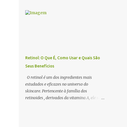
benefícios dos óleos essenciais de forma
estimular a sedução e o romantismo . 1. O
eficiente, a escolha do difusor ideal é
Que São Óleos Essenciais Afrodisíacos? Os
fundamental. Existem diversos tipos de
óleos essenciais afrodisíacos são essências
difusores, cada um com características
naturais extraídas de flores, madeiras,
específicas, que podem influenciar na
especiarias e resinas que possuem
intensidade da aromatização, na dispersão
propriedades capa...
das moléculas dos óleos e até na experiência
sensorial do ambiente. Neste artigo,
abordamos os principais tipos de difusores
Retinol: O Que É, Como Usar e Quais São
de óleos essenciais, como funcionam e qual
Seus Benefícios
escolher para cada ambiente . 1. Benefícios
do Uso de Difusores de Óleos Essenciais Os
O retinol é um dos ingredientes mais
difusores são uma das formas mais eficazes
estudados e eficazes no universo do
de utilizar a aromaterapia no dia a dia. Eles
skincare. Pertencente à família dos
permitem que os óleos essenciais sejam
retinoides , derivados da vitamina A, ele se
dispersos no ar, promovendo efeitos
destaca pelo seu poder rejuvenescedor ,
terapêuticos, relaxamento, concentração e
sendo amplamente utilizado no tratamento
até purificação do ambiente . 🔹 Principais
de rugas, acne, manchas e textura irregular
benefícios do uso de difusores: ✔ Melhora a
da pele . Apesar de seus inúmeros benefícios,