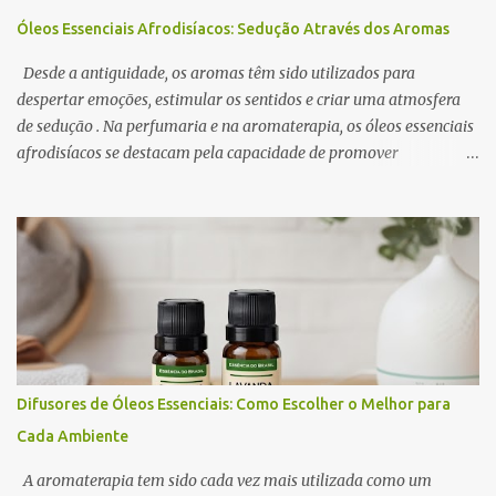
Óleos Essenciais Afrodisíacos: Sedução Através dos Aromas
Desde a antiguidade, os aromas têm sido utilizados para
despertar emoções, estimular os sentidos e criar uma atmosfera
de sedução . Na perfumaria e na aromaterapia, os óleos essenciais
afrodisíacos se destacam pela capacidade de promover
relaxamento, aumentar a autoconfiança e intensificar o desejo. A
ciência por trás desse efeito está na conexão entre o sistema
olfativo e o sistema límbico , a região do cérebro responsável pelas
emoções e pelo comportamento. Determinados aromas são
capazes de influenciar a produção de neurotransmissores como a
dopamina e a serotonina, favorecendo a atração e o prazer
sensorial . Neste artigo, exploramos os óleos essenciais
afrodisíacos mais eficazes, seus mecanismos de ação e como
utilizá-los na perfumaria e na aromaterapia para estimular a
Difusores de Óleos Essenciais: Como Escolher o Melhor para
sedução e o romantismo . 1. O Que São Óleos Essenciais
Cada Ambiente
Afrodisíacos? Os óleos essenciais afrodisíacos são essências
naturais extraídas de flores, madeiras, especiarias e resinas que
A aromaterapia tem sido cada vez mais utilizada como um