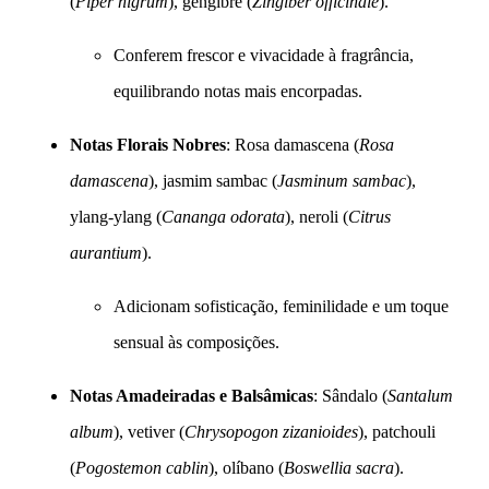
(
Piper nigrum
), gengibre (
Zingiber officinale
).
Conferem frescor e vivacidade à fragrância,
equilibrando notas mais encorpadas.
Notas Florais Nobres
: Rosa damascena (
Rosa
damascena
), jasmim sambac (
Jasminum sambac
),
ylang-ylang (
Cananga odorata
), neroli (
Citrus
aurantium
).
Adicionam sofisticação, feminilidade e um toque
sensual às composições.
Notas Amadeiradas e Balsâmicas
: Sândalo (
Santalum
album
), vetiver (
Chrysopogon zizanioides
), patchouli
(
Pogostemon cablin
), olíbano (
Boswellia sacra
).