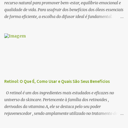
possuem propriedades capa...
recurso natural para promover bem-estar, equilíbrio emocional e
qualidade de vida. Para usufruir dos benefícios dos óleos essenciais
de forma eficiente, a escolha do difusor ideal é fundamental.
Existem diversos tipos de difusores, cada um com características
específicas, que podem influenciar na intensidade da
aromatização, na dispersão das moléculas dos óleos e até na
experiência sensorial do ambiente. Neste artigo, abordamos os
principais tipos de difusores de óleos essenciais, como funcionam e
qual escolher para cada ambiente . 1. Benefícios do Uso de
Difusores de Óleos Essenciais Os difusores são uma das formas
mais eficazes de utilizar a aromaterapia no dia a dia. Eles
permitem que os óleos essenciais sejam dispersos no ar,
Retinol: O Que É, Como Usar e Quais São Seus Benefícios
promovendo efeitos terapêuticos, relaxamento, concentração e até
purificação do ambiente . 🔹 Principais benefícios do uso de
O retinol é um dos ingredientes mais estudados e eficazes no
difusores: ✔ Melhora a qualidade do ar → Alguns óleos essenciais
universo do skincare. Pertencente à família dos retinoides ,
possu...
derivados da vitamina A, ele se destaca pelo seu poder
rejuvenescedor , sendo amplamente utilizado no tratamento de
rugas, acne, manchas e textura irregular da pele . Apesar de seus
inúmeros benefícios, o retinol exige uso adequado e adaptação