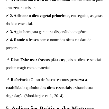
armazenar a mistura.
✔
2. Adicione o óleo vegetal primeiro
e, em seguida, as gotas
do óleo essencial.
✔
3. Agite bem
para garantir a dispersão homogênea.
✔
4. Rotule o frasco
com o nome dos óleos e a data de
preparo.
📌
Dica:
Evite usar frascos plásticos
, pois os óleos essenciais
podem reagir com o material.
📌
Referência:
O uso de frascos escuros
preserva a
estabilidade química dos óleos essenciais
, evitando sua
degradação (Mookherjee et al., 2014).
5. Aplicações Práticas das Misturas