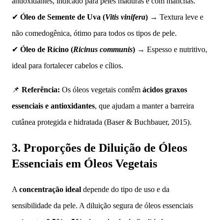
antioxidantes, indicado para peles maduras e com manchas.
✔
Óleo de Semente de Uva (
Vitis vinifera
)
→ Textura leve e
não comedogênica, ótimo para todos os tipos de pele.
✔
Óleo de Rícino (
Ricinus communis
)
→ Espesso e nutritivo,
ideal para fortalecer cabelos e cílios.
📌
Referência:
Os óleos vegetais contêm
ácidos graxos
essenciais e antioxidantes
, que ajudam a manter a barreira
cutânea protegida e hidratada (Baser & Buchbauer, 2015).
3. Proporções de Diluição de Óleos
Essenciais em Óleos Vegetais
A
concentração ideal
depende do tipo de uso e da
sensibilidade da pele. A diluição segura de óleos essenciais