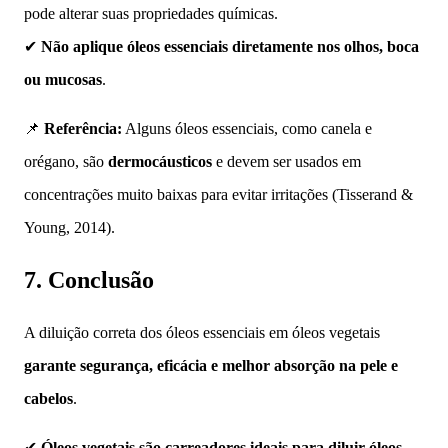
pode alterar suas propriedades químicas.
✔
Não aplique óleos essenciais diretamente nos olhos, boca
ou mucosas
.
📌
Referência:
Alguns óleos essenciais, como canela e
orégano, são
dermocáusticos
e devem ser usados em
concentrações muito baixas para evitar irritações (Tisserand &
Young, 2014).
7. Conclusão
A diluição correta dos óleos essenciais em óleos vegetais
garante segurança, eficácia e melhor absorção na pele e
cabelos
.
✔
Óleos vegetais são carreadores ideais para diluir óleos