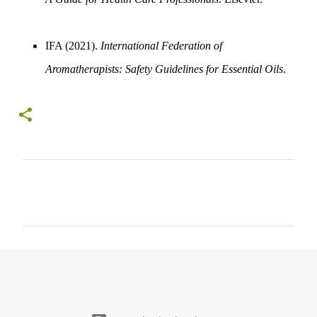
IFA (2021).
International Federation of
Aromatherapists: Safety Guidelines for Essential Oils
.
C
o
m
e
n
t
á