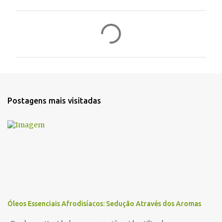
C
o
m
e
n
t
Postagens mais visitadas
á
r
i
o
s
Óleos Essenciais Afrodisíacos: Sedução Através dos Aromas