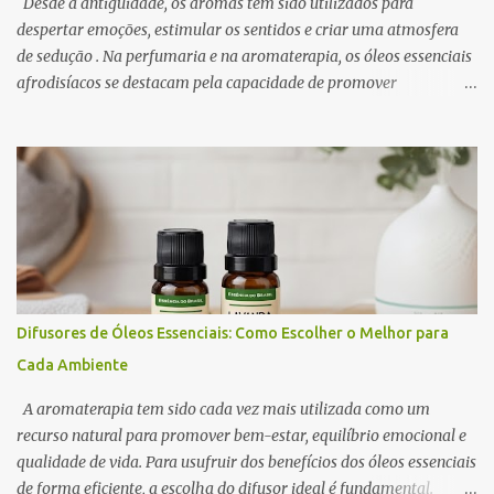
Desde a antiguidade, os aromas têm sido utilizados para
despertar emoções, estimular os sentidos e criar uma atmosfera
de sedução . Na perfumaria e na aromaterapia, os óleos essenciais
afrodisíacos se destacam pela capacidade de promover
relaxamento, aumentar a autoconfiança e intensificar o desejo. A
ciência por trás desse efeito está na conexão entre o sistema
olfativo e o sistema límbico , a região do cérebro responsável pelas
emoções e pelo comportamento. Determinados aromas são
capazes de influenciar a produção de neurotransmissores como a
dopamina e a serotonina, favorecendo a atração e o prazer
sensorial . Neste artigo, exploramos os óleos essenciais
afrodisíacos mais eficazes, seus mecanismos de ação e como
utilizá-los na perfumaria e na aromaterapia para estimular a
Difusores de Óleos Essenciais: Como Escolher o Melhor para
sedução e o romantismo . 1. O Que São Óleos Essenciais
Cada Ambiente
Afrodisíacos? Os óleos essenciais afrodisíacos são essências
naturais extraídas de flores, madeiras, especiarias e resinas que
A aromaterapia tem sido cada vez mais utilizada como um
possuem propriedades capa...
recurso natural para promover bem-estar, equilíbrio emocional e
qualidade de vida. Para usufruir dos benefícios dos óleos essenciais
de forma eficiente, a escolha do difusor ideal é fundamental.