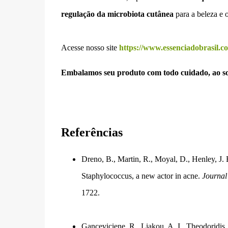
regulação da microbiota cutânea
para a beleza e o
Acesse nosso site
https://www.essenciadobrasil.c
Embalamos seu produto com todo cuidado, ao so
Referências
Dreno, B., Martin, R., Moyal, D., Henley, J.
Staphylococcus, a new actor in acne.
Journal
1722.
Ganceviciene, R., Liakou, A. I., Theodoridis,