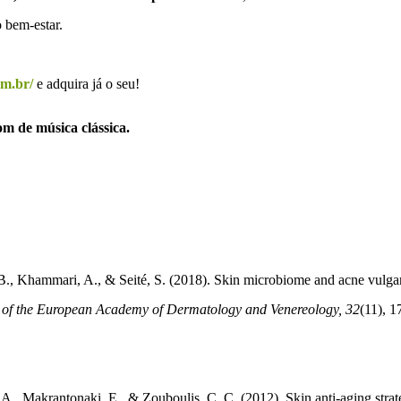
 bem-estar.
om.br/
e adquira já o seu!
m de música clássica.
 B., Khammari, A., & Seité, S. (2018). Skin microbiome and acne vulgar
 of the European Academy of Dermatology and Venereology, 32
(11), 1
 A., Makrantonaki, E., & Zouboulis, C. C. (2012). Skin anti-aging strat