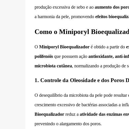
produção excessiva de sebo e ao
aumento dos poro
a harmonia da pele, promovendo
efeitos bioequali
Como o Miniporyl Bioequalizad
O
Miniporyl Bioequalizador
é obtido a partir do
e
polifenóis
que possuem ação
antioxidante, anti-i
microbiota cutânea
, normalizando a produção de se
1. Controle da Oleosidade e dos Poros D
O desequilíbrio da microbiota da pele pode resulta
crescimento excessivo de bactérias associadas a in
Bioequalizador
reduz a
atividade das enzimas env
prevenindo o alargamento dos poros.