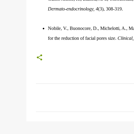
Dermato-endocrinology, 4
(3), 308-319.
Nobile, V., Buonocore, D., Michelotti, A., Ma
for the reduction of facial pores size.
Clinical
C
o
m
e
n