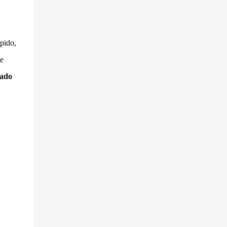
pido,
e
lado