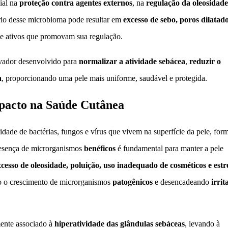
ial na
proteção contra agentes externos
, na
regulação da oleosidade
rio desse microbioma pode resultar em
excesso de sebo, poros dilatado
de ativos que promovam sua regulação.
vador desenvolvido para
normalizar a atividade sebácea
,
reduzir o
a
, proporcionando uma pele mais uniforme, saudável e protegida.
pacto na Saúde Cutânea
dade de bactérias, fungos e vírus que vivem na superfície da pele, fo
presença de microrganismos
benéficos
é fundamental para manter a pele
cesso de oleosidade, poluição, uso inadequado de cosméticos e estr
o o crescimento de microrganismos
patogênicos
e desencadeando
irrit
ente associado à
hiperatividade das glândulas sebáceas
, levando à