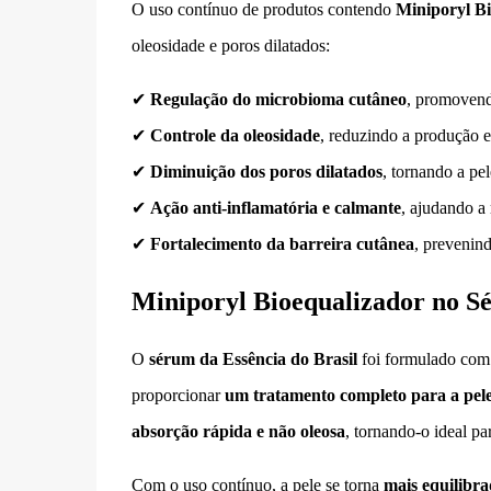
O uso contínuo de produtos contendo
Miniporyl Bi
oleosidade e poros dilatados:
✔
Regulação do microbioma cutâneo
, promovend
✔
Controle da oleosidade
, reduzindo a produção e
✔
Diminuição dos poros dilatados
, tornando a pe
✔
Ação anti-inflamatória e calmante
, ajudando a 
✔
Fortalecimento da barreira cutânea
, prevenind
Miniporyl Bioequalizador no Sé
O
sérum da Essência do Brasil
foi formulado co
proporcionar
um tratamento completo para a pele 
absorção rápida e não oleosa
, tornando-o ideal par
Com o uso contínuo, a pele se torna
mais equilibr