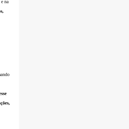
e na
s,
rmando
esse
ações,