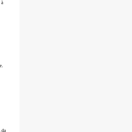
 à
e.
s da