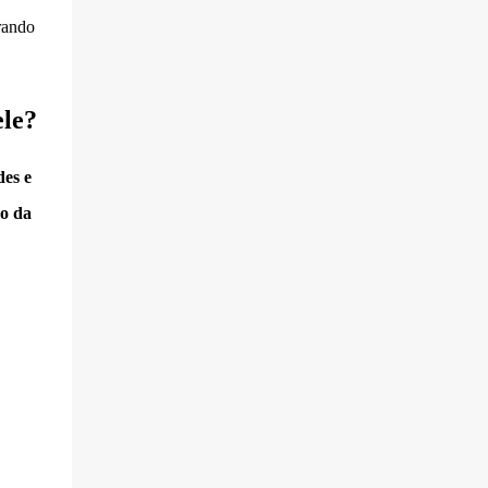
rando
le?
des e
o da