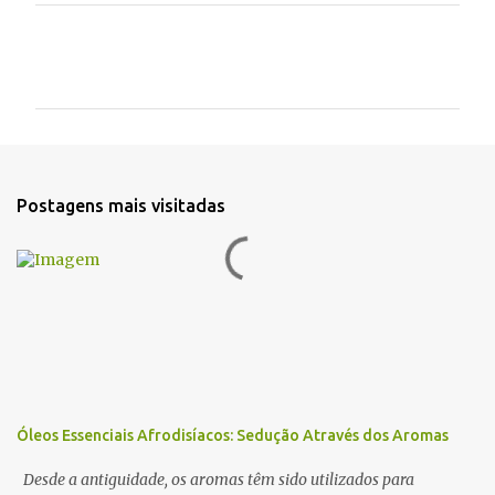
C
o
m
e
n
t
Postagens mais visitadas
á
r
i
o
s
Óleos Essenciais Afrodisíacos: Sedução Através dos Aromas
Desde a antiguidade, os aromas têm sido utilizados para