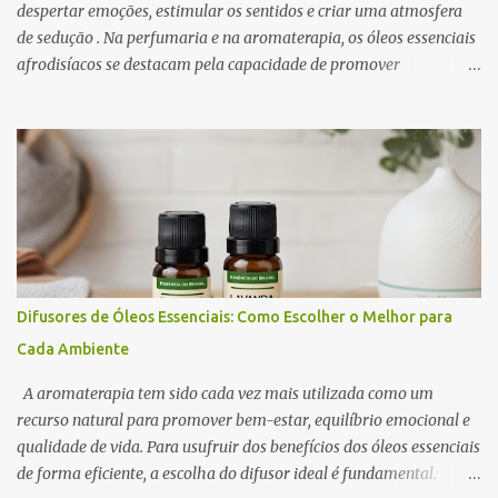
despertar emoções, estimular os sentidos e criar uma atmosfera
de sedução . Na perfumaria e na aromaterapia, os óleos essenciais
afrodisíacos se destacam pela capacidade de promover
relaxamento, aumentar a autoconfiança e intensificar o desejo. A
ciência por trás desse efeito está na conexão entre o sistema
olfativo e o sistema límbico , a região do cérebro responsável pelas
emoções e pelo comportamento. Determinados aromas são
capazes de influenciar a produção de neurotransmissores como a
dopamina e a serotonina, favorecendo a atração e o prazer
sensorial . Neste artigo, exploramos os óleos essenciais
afrodisíacos mais eficazes, seus mecanismos de ação e como
utilizá-los na perfumaria e na aromaterapia para estimular a
Difusores de Óleos Essenciais: Como Escolher o Melhor para
sedução e o romantismo . 1. O Que São Óleos Essenciais
Cada Ambiente
Afrodisíacos? Os óleos essenciais afrodisíacos são essências
naturais extraídas de flores, madeiras, especiarias e resinas que
A aromaterapia tem sido cada vez mais utilizada como um
possuem propriedades capa...
recurso natural para promover bem-estar, equilíbrio emocional e
qualidade de vida. Para usufruir dos benefícios dos óleos essenciais
de forma eficiente, a escolha do difusor ideal é fundamental.