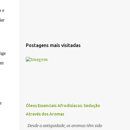
o e
iar
Postagens mais visitadas
xige
um
a
Óleos Essenciais Afrodisíacos: Sedução
Através dos Aromas
Desde a antiguidade, os aromas têm sido