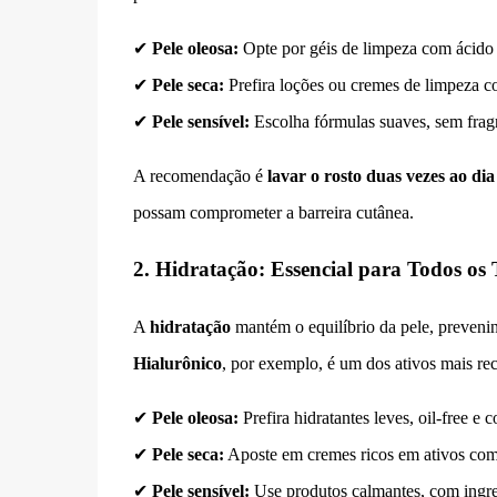
✔
Pele oleosa:
Opte por géis de limpeza com ácido s
✔
Pele seca:
Prefira loções ou cremes de limpeza co
✔
Pele sensível:
Escolha fórmulas suaves, sem fragr
A recomendação é
lavar o rosto duas vezes ao dia
possam comprometer a barreira cutânea.
2. Hidratação: Essencial para Todos os 
A
hidratação
mantém o equilíbrio da pele, prevenin
Hialurônico
, por exemplo, é um dos ativos mais r
✔
Pele oleosa:
Prefira hidratantes leves, oil-free e 
✔
Pele seca:
Aposte em cremes ricos em ativos como
✔
Pele sensível:
Use produtos calmantes, com ingr