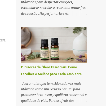
utilizados para despertar emoções,
estimular os sentidos e criar uma atmosfera
de sedução . Na perfumaria e na
aromaterapia, os óleos essenciais
afrodisíacos se destacam pela capacidade de
promover relaxamento, aumentar a
autoconfiança e intensificar o desejo. A
care.
ciência por trás desse efeito está na conexão
entre o sistema olfativo e o sistema límbico ,
a região do cérebro responsável pelas
emoções e pelo comportamento.
Determinados aromas são capazes de
Difusores de Óleos Essenciais: Como
influenciar a produção de
Escolher o Melhor para Cada Ambiente
neurotransmissores como a dopamina e a
serotonina, favorecendo a atração e o prazer
A aromaterapia tem sido cada vez mais
sensorial . Neste artigo, exploramos os óleos
utilizada como um recurso natural para
essenciais afrodisíacos mais eficazes, seus
promover bem-estar, equilíbrio emocional e
mecanismos de ação e como utilizá-los na
qualidade de vida. Para usufruir dos
perfumaria e na aromaterapia para