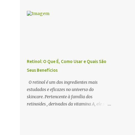
benefícios dos óleos essenciais de forma
estimular a sedução e o romantismo . 1. O
eficiente, a escolha do difusor ideal é
Que São Óleos Essenciais Afrodisíacos? Os
fundamental. Existem diversos tipos de
óleos essenciais afrodisíacos são essências
difusores, cada um com características
naturais extraídas de flores, madeiras,
específicas, que podem influenciar na
especiarias e resinas que possuem
intensidade da aromatização, na dispersão
propriedades capa...
das moléculas dos óleos e até na experiência
sensorial do ambiente. Neste artigo,
abordamos os principais tipos de difusores
Retinol: O Que É, Como Usar e Quais São
de óleos essenciais, como funcionam e qual
Seus Benefícios
escolher para cada ambiente . 1. Benefícios
do Uso de Difusores de Óleos Essenciais Os
O retinol é um dos ingredientes mais
difusores são uma das formas mais eficazes
estudados e eficazes no universo do
de utilizar a aromaterapia no dia a dia. Eles
skincare. Pertencente à família dos
permitem que os óleos essenciais sejam
retinoides , derivados da vitamina A, ele se
dispersos no ar, promovendo efeitos
destaca pelo seu poder rejuvenescedor ,
terapêuticos, relaxamento, concentração e
sendo amplamente utilizado no tratamento
até purificação do ambiente . 🔹 Principais
de rugas, acne, manchas e textura irregular
benefícios do uso de difusores: ✔ Melhora a
da pele . Apesar de seus inúmeros benefícios,