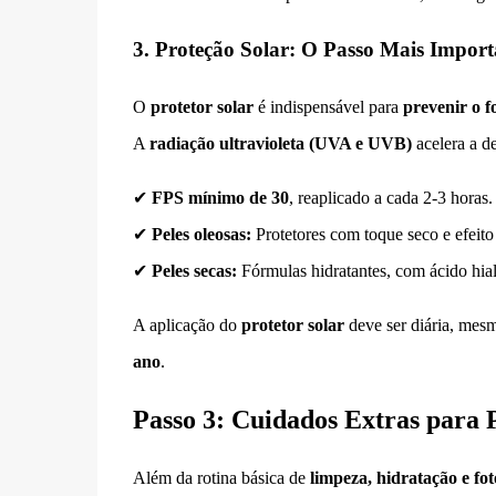
3. Proteção Solar: O Passo Mais Import
O
protetor solar
é indispensável para
prevenir o f
A
radiação ultravioleta (UVA e UVB)
acelera a d
✔
FPS mínimo de 30
, reaplicado a cada 2-3 horas.
✔
Peles oleosas:
Protetores com toque seco e efeito 
✔
Peles secas:
Fórmulas hidratantes, com ácido hial
A aplicação do
protetor solar
deve ser diária, mes
ano
.
Passo 3: Cuidados Extras para P
Além da rotina básica de
limpeza, hidratação e fo