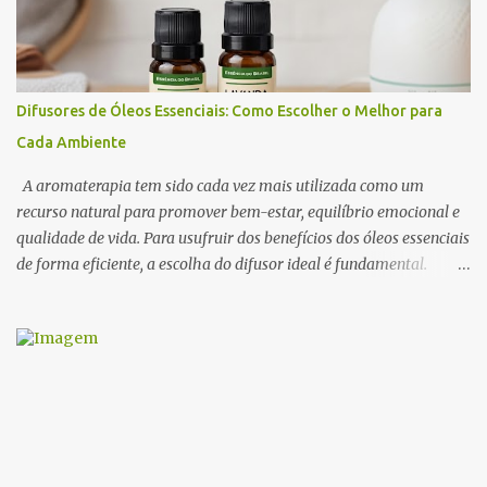
dopamina e a serotonina, favorecendo a atração e o prazer
sensorial . Neste artigo, exploramos os óleos essenciais
afrodisíacos mais eficazes, seus mecanismos de ação e como
utilizá-los na perfumaria e na aromaterapia para estimular a
Difusores de Óleos Essenciais: Como Escolher o Melhor para
sedução e o romantismo . 1. O Que São Óleos Essenciais
Cada Ambiente
Afrodisíacos? Os óleos essenciais afrodisíacos são essências
naturais extraídas de flores, madeiras, especiarias e resinas que
A aromaterapia tem sido cada vez mais utilizada como um
possuem propriedades capa...
recurso natural para promover bem-estar, equilíbrio emocional e
qualidade de vida. Para usufruir dos benefícios dos óleos essenciais
de forma eficiente, a escolha do difusor ideal é fundamental.
Existem diversos tipos de difusores, cada um com características
específicas, que podem influenciar na intensidade da
aromatização, na dispersão das moléculas dos óleos e até na
experiência sensorial do ambiente. Neste artigo, abordamos os
principais tipos de difusores de óleos essenciais, como funcionam e
qual escolher para cada ambiente . 1. Benefícios do Uso de
Difusores de Óleos Essenciais Os difusores são uma das formas
mais eficazes de utilizar a aromaterapia no dia a dia. Eles