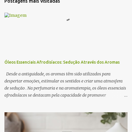
Postagens mais visitadas
á
r
i
o
s
Óleos Essenciais Afrodisíacos: Sedução Através dos Aromas
Desde a antiguidade, os aromas têm sido utilizados para
despertar emoções, estimular os sentidos e criar uma atmosfera
de sedução . Na perfumaria e na aromaterapia, os óleos essenciais
afrodisíacos se destacam pela capacidade de promover
relaxamento, aumentar a autoconfiança e intensificar o desejo. A
ciência por trás desse efeito está na conexão entre o sistema
olfativo e o sistema límbico , a região do cérebro responsável pelas
emoções e pelo comportamento. Determinados aromas são
capazes de influenciar a produção de neurotransmissores como a