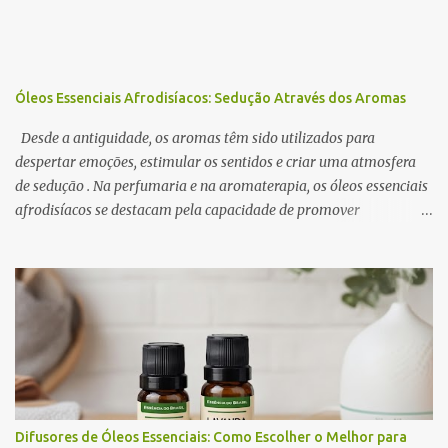
s
Óleos Essenciais Afrodisíacos: Sedução Através dos Aromas
Desde a antiguidade, os aromas têm sido utilizados para
despertar emoções, estimular os sentidos e criar uma atmosfera
de sedução . Na perfumaria e na aromaterapia, os óleos essenciais
afrodisíacos se destacam pela capacidade de promover
relaxamento, aumentar a autoconfiança e intensificar o desejo. A
ciência por trás desse efeito está na conexão entre o sistema
olfativo e o sistema límbico , a região do cérebro responsável pelas
emoções e pelo comportamento. Determinados aromas são
capazes de influenciar a produção de neurotransmissores como a
dopamina e a serotonina, favorecendo a atração e o prazer
sensorial . Neste artigo, exploramos os óleos essenciais
afrodisíacos mais eficazes, seus mecanismos de ação e como
utilizá-los na perfumaria e na aromaterapia para estimular a
Difusores de Óleos Essenciais: Como Escolher o Melhor para