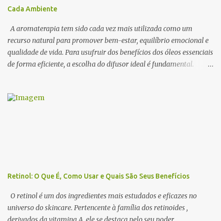
sedução e o romantismo . 1. O Que São Óleos Essenciais
Cada Ambiente
Afrodisíacos? Os óleos essenciais afrodisíacos são essências
naturais extraídas de flores, madeiras, especiarias e resinas que
A aromaterapia tem sido cada vez mais utilizada como um
possuem propriedades capa...
recurso natural para promover bem-estar, equilíbrio emocional e
qualidade de vida. Para usufruir dos benefícios dos óleos essenciais
de forma eficiente, a escolha do difusor ideal é fundamental.
Existem diversos tipos de difusores, cada um com características
específicas, que podem influenciar na intensidade da
aromatização, na dispersão das moléculas dos óleos e até na
experiência sensorial do ambiente. Neste artigo, abordamos os
principais tipos de difusores de óleos essenciais, como funcionam e
qual escolher para cada ambiente . 1. Benefícios do Uso de
Difusores de Óleos Essenciais Os difusores são uma das formas
mais eficazes de utilizar a aromaterapia no dia a dia. Eles
permitem que os óleos essenciais sejam dispersos no ar,
Retinol: O Que É, Como Usar e Quais São Seus Benefícios
promovendo efeitos terapêuticos, relaxamento, concentração e até
purificação do ambiente . 🔹 Principais benefícios do uso de
O retinol é um dos ingredientes mais estudados e eficazes no
difusores: ✔ Melhora a qualidade do ar → Alguns óleos essenciais
universo do skincare. Pertencente à família dos retinoides ,
possu...
derivados da vitamina A, ele se destaca pelo seu poder