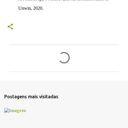
Unwin, 2020.
C
o
m
e
n
t
Postagens mais visitadas
á
r
i
o