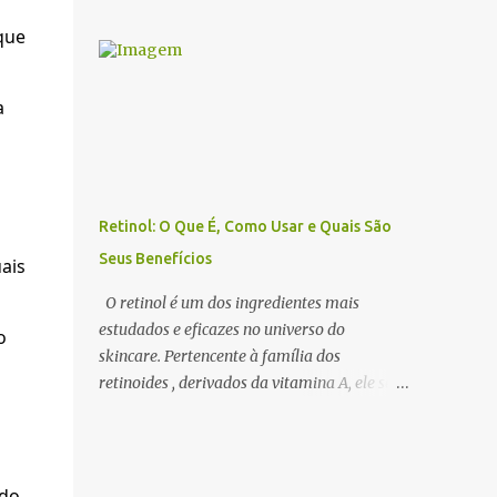
benefícios dos óleos essenciais de forma
estimular a sedução e o romantismo . 1. O
eficiente, a escolha do difusor ideal é
que
Que São Óleos Essenciais Afrodisíacos? Os
fundamental. Existem diversos tipos de
óleos essenciais afrodisíacos são essências
difusores, cada um com características
naturais extraídas de flores, madeiras,
a
específicas, que podem influenciar na
especiarias e resinas que possuem
intensidade da aromatização, na dispersão
propriedades capa...
das moléculas dos óleos e até na experiência
sensorial do ambiente. Neste artigo,
abordamos os principais tipos de difusores
Retinol: O Que É, Como Usar e Quais São
de óleos essenciais, como funcionam e qual
Seus Benefícios
ais
escolher para cada ambiente . 1. Benefícios
do Uso de Difusores de Óleos Essenciais Os
O retinol é um dos ingredientes mais
difusores são uma das formas mais eficazes
estudados e eficazes no universo do
o
de utilizar a aromaterapia no dia a dia. Eles
skincare. Pertencente à família dos
permitem que os óleos essenciais sejam
retinoides , derivados da vitamina A, ele se
dispersos no ar, promovendo efeitos
destaca pelo seu poder rejuvenescedor ,
terapêuticos, relaxamento, concentração e
sendo amplamente utilizado no tratamento
até purificação do ambiente . 🔹 Principais
de rugas, acne, manchas e textura irregular
benefícios do uso de difusores: ✔ Melhora a
da pele . Apesar de seus inúmeros benefícios,
ado