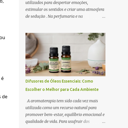
o,
utilizados para despertar emoções,
estimular os sentidos e criar uma atmosfera
de sedução . Na perfumaria e na
aromaterapia, os óleos essenciais
afrodisíacos se destacam pela capacidade de
 ou
promover relaxamento, aumentar a
autoconfiança e intensificar o desejo. A
ciência por trás desse efeito está na conexão
entre o sistema olfativo e o sistema límbico ,
a região do cérebro responsável pelas
emoções e pelo comportamento.
 é
Determinados aromas são capazes de
Difusores de Óleos Essenciais: Como
influenciar a produção de
Escolher o Melhor para Cada Ambiente
neurotransmissores como a dopamina e a
s de
serotonina, favorecendo a atração e o prazer
A aromaterapia tem sido cada vez mais
sensorial . Neste artigo, exploramos os óleos
utilizada como um recurso natural para
essenciais afrodisíacos mais eficazes, seus
promover bem-estar, equilíbrio emocional e
mecanismos de ação e como utilizá-los na
qualidade de vida. Para usufruir dos
perfumaria e na aromaterapia para