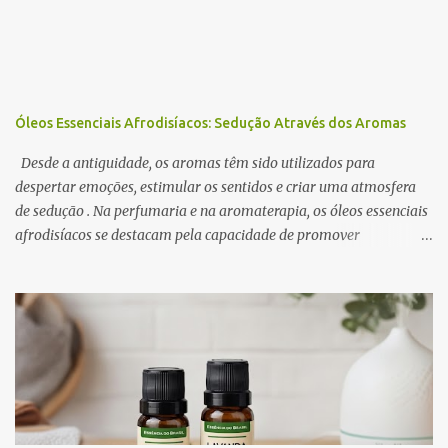
o
s
Óleos Essenciais Afrodisíacos: Sedução Através dos Aromas
Desde a antiguidade, os aromas têm sido utilizados para
despertar emoções, estimular os sentidos e criar uma atmosfera
de sedução . Na perfumaria e na aromaterapia, os óleos essenciais
afrodisíacos se destacam pela capacidade de promover
relaxamento, aumentar a autoconfiança e intensificar o desejo. A
ciência por trás desse efeito está na conexão entre o sistema
olfativo e o sistema límbico , a região do cérebro responsável pelas
emoções e pelo comportamento. Determinados aromas são
capazes de influenciar a produção de neurotransmissores como a
dopamina e a serotonina, favorecendo a atração e o prazer
sensorial . Neste artigo, exploramos os óleos essenciais
afrodisíacos mais eficazes, seus mecanismos de ação e como