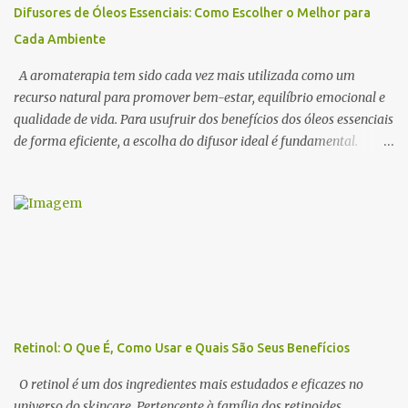
utilizá-los na perfumaria e na aromaterapia para estimular a
Difusores de Óleos Essenciais: Como Escolher o Melhor para
sedução e o romantismo . 1. O Que São Óleos Essenciais
Cada Ambiente
Afrodisíacos? Os óleos essenciais afrodisíacos são essências
naturais extraídas de flores, madeiras, especiarias e resinas que
A aromaterapia tem sido cada vez mais utilizada como um
possuem propriedades capa...
recurso natural para promover bem-estar, equilíbrio emocional e
qualidade de vida. Para usufruir dos benefícios dos óleos essenciais
de forma eficiente, a escolha do difusor ideal é fundamental.
Existem diversos tipos de difusores, cada um com características
específicas, que podem influenciar na intensidade da
aromatização, na dispersão das moléculas dos óleos e até na
experiência sensorial do ambiente. Neste artigo, abordamos os
principais tipos de difusores de óleos essenciais, como funcionam e
qual escolher para cada ambiente . 1. Benefícios do Uso de
Difusores de Óleos Essenciais Os difusores são uma das formas
mais eficazes de utilizar a aromaterapia no dia a dia. Eles
permitem que os óleos essenciais sejam dispersos no ar,
Retinol: O Que É, Como Usar e Quais São Seus Benefícios
promovendo efeitos terapêuticos, relaxamento, concentração e até
purificação do ambiente . 🔹 Principais benefícios do uso de
O retinol é um dos ingredientes mais estudados e eficazes no
difusores: ✔ Melhora a qualidade do ar → Alguns óleos essenciais
universo do skincare. Pertencente à família dos retinoides ,