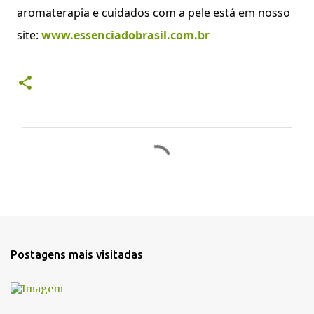
aromaterapia e cuidados com a pele está em nosso
site:
www.essenciadobrasil.com.br
C
o
m
e
n
t
Postagens mais visitadas
á
r
i