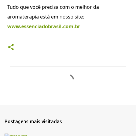
Tudo que você precisa com o melhor da
aromaterapia está em nosso site:
www.essenciadobrasil.com.br
C
o
m
e
n
t
Postagens mais visitadas
á
r