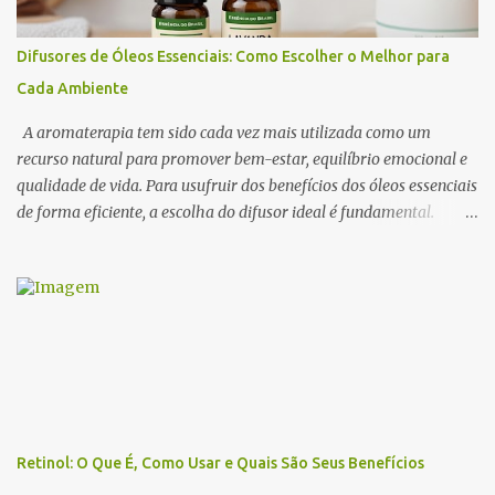
afrodisíacos mais eficazes, seus mecanismos de ação e como
utilizá-los na perfumaria e na aromaterapia para estimular a
Difusores de Óleos Essenciais: Como Escolher o Melhor para
sedução e o romantismo . 1. O Que São Óleos Essenciais
Cada Ambiente
Afrodisíacos? Os óleos essenciais afrodisíacos são essências
naturais extraídas de flores, madeiras, especiarias e resinas que
A aromaterapia tem sido cada vez mais utilizada como um
possuem propriedades capa...
recurso natural para promover bem-estar, equilíbrio emocional e
qualidade de vida. Para usufruir dos benefícios dos óleos essenciais
de forma eficiente, a escolha do difusor ideal é fundamental.
Existem diversos tipos de difusores, cada um com características
específicas, que podem influenciar na intensidade da
aromatização, na dispersão das moléculas dos óleos e até na
experiência sensorial do ambiente. Neste artigo, abordamos os
principais tipos de difusores de óleos essenciais, como funcionam e
qual escolher para cada ambiente . 1. Benefícios do Uso de
Difusores de Óleos Essenciais Os difusores são uma das formas
mais eficazes de utilizar a aromaterapia no dia a dia. Eles
permitem que os óleos essenciais sejam dispersos no ar,
Retinol: O Que É, Como Usar e Quais São Seus Benefícios
promovendo efeitos terapêuticos, relaxamento, concentração e até