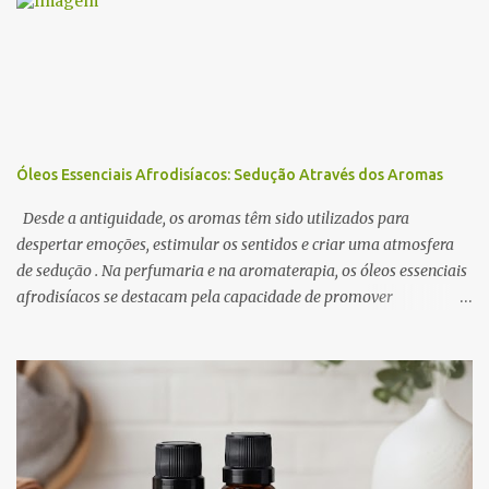
i
o
s
Óleos Essenciais Afrodisíacos: Sedução Através dos Aromas
Desde a antiguidade, os aromas têm sido utilizados para
despertar emoções, estimular os sentidos e criar uma atmosfera
de sedução . Na perfumaria e na aromaterapia, os óleos essenciais
afrodisíacos se destacam pela capacidade de promover
relaxamento, aumentar a autoconfiança e intensificar o desejo. A
ciência por trás desse efeito está na conexão entre o sistema
olfativo e o sistema límbico , a região do cérebro responsável pelas
emoções e pelo comportamento. Determinados aromas são
capazes de influenciar a produção de neurotransmissores como a
dopamina e a serotonina, favorecendo a atração e o prazer
sensorial . Neste artigo, exploramos os óleos essenciais