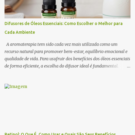
sensorial . Neste artigo, exploramos os óleos essenciais
afrodisíacos mais eficazes, seus mecanismos de ação e como
utilizá-los na perfumaria e na aromaterapia para estimular a
Difusores de Óleos Essenciais: Como Escolher o Melhor para
sedução e o romantismo . 1. O Que São Óleos Essenciais
Cada Ambiente
Afrodisíacos? Os óleos essenciais afrodisíacos são essências
naturais extraídas de flores, madeiras, especiarias e resinas que
A aromaterapia tem sido cada vez mais utilizada como um
possuem propriedades capa...
recurso natural para promover bem-estar, equilíbrio emocional e
qualidade de vida. Para usufruir dos benefícios dos óleos essenciais
de forma eficiente, a escolha do difusor ideal é fundamental.
Existem diversos tipos de difusores, cada um com características
específicas, que podem influenciar na intensidade da
aromatização, na dispersão das moléculas dos óleos e até na
experiência sensorial do ambiente. Neste artigo, abordamos os
principais tipos de difusores de óleos essenciais, como funcionam e
qual escolher para cada ambiente . 1. Benefícios do Uso de
Difusores de Óleos Essenciais Os difusores são uma das formas
mais eficazes de utilizar a aromaterapia no dia a dia. Eles
permitem que os óleos essenciais sejam dispersos no ar,
Retinol: O Que É, Como Usar e Quais São Seus Benefícios