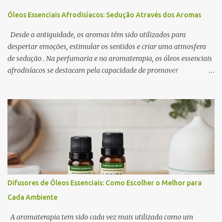
Óleos Essenciais Afrodisíacos: Sedução Através dos Aromas
Desde a antiguidade, os aromas têm sido utilizados para
despertar emoções, estimular os sentidos e criar uma atmosfera
de sedução . Na perfumaria e na aromaterapia, os óleos essenciais
afrodisíacos se destacam pela capacidade de promover
relaxamento, aumentar a autoconfiança e intensificar o desejo. A
ciência por trás desse efeito está na conexão entre o sistema
olfativo e o sistema límbico , a região do cérebro responsável pelas
emoções e pelo comportamento. Determinados aromas são
capazes de influenciar a produção de neurotransmissores como a
dopamina e a serotonina, favorecendo a atração e o prazer
sensorial . Neste artigo, exploramos os óleos essenciais
afrodisíacos mais eficazes, seus mecanismos de ação e como
utilizá-los na perfumaria e na aromaterapia para estimular a
Difusores de Óleos Essenciais: Como Escolher o Melhor para
sedução e o romantismo . 1. O Que São Óleos Essenciais
Cada Ambiente
Afrodisíacos? Os óleos essenciais afrodisíacos são essências
naturais extraídas de flores, madeiras, especiarias e resinas que
A aromaterapia tem sido cada vez mais utilizada como um