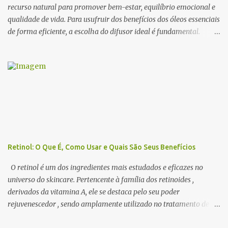
possuem propriedades capa...
recurso natural para promover bem-estar, equilíbrio emocional e
qualidade de vida. Para usufruir dos benefícios dos óleos essenciais
de forma eficiente, a escolha do difusor ideal é fundamental.
Existem diversos tipos de difusores, cada um com características
específicas, que podem influenciar na intensidade da
aromatização, na dispersão das moléculas dos óleos e até na
experiência sensorial do ambiente. Neste artigo, abordamos os
principais tipos de difusores de óleos essenciais, como funcionam e
qual escolher para cada ambiente . 1. Benefícios do Uso de
Difusores de Óleos Essenciais Os difusores são uma das formas
mais eficazes de utilizar a aromaterapia no dia a dia. Eles
permitem que os óleos essenciais sejam dispersos no ar,
Retinol: O Que É, Como Usar e Quais São Seus Benefícios
promovendo efeitos terapêuticos, relaxamento, concentração e até
purificação do ambiente . 🔹 Principais benefícios do uso de
O retinol é um dos ingredientes mais estudados e eficazes no
difusores: ✔ Melhora a qualidade do ar → Alguns óleos essenciais
universo do skincare. Pertencente à família dos retinoides ,
possu...
derivados da vitamina A, ele se destaca pelo seu poder
rejuvenescedor , sendo amplamente utilizado no tratamento de
rugas, acne, manchas e textura irregular da pele . Apesar de seus