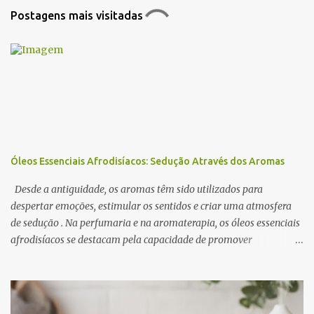
t
Postagens mais visitadas
á
r
i
o
s
Óleos Essenciais Afrodisíacos: Sedução Através dos Aromas
Desde a antiguidade, os aromas têm sido utilizados para
despertar emoções, estimular os sentidos e criar uma atmosfera
de sedução . Na perfumaria e na aromaterapia, os óleos essenciais
afrodisíacos se destacam pela capacidade de promover
relaxamento, aumentar a autoconfiança e intensificar o desejo. A
ciência por trás desse efeito está na conexão entre o sistema
olfativo e o sistema límbico , a região do cérebro responsável pelas
emoções e pelo comportamento. Determinados aromas são