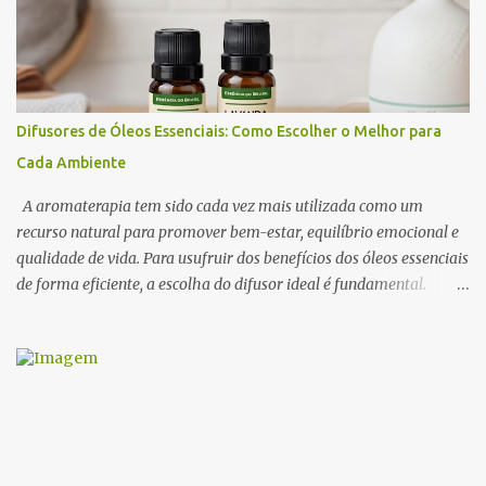
capazes de influenciar a produção de neurotransmissores como a
dopamina e a serotonina, favorecendo a atração e o prazer
sensorial . Neste artigo, exploramos os óleos essenciais
afrodisíacos mais eficazes, seus mecanismos de ação e como
utilizá-los na perfumaria e na aromaterapia para estimular a
Difusores de Óleos Essenciais: Como Escolher o Melhor para
sedução e o romantismo . 1. O Que São Óleos Essenciais
Cada Ambiente
Afrodisíacos? Os óleos essenciais afrodisíacos são essências
naturais extraídas de flores, madeiras, especiarias e resinas que
A aromaterapia tem sido cada vez mais utilizada como um
possuem propriedades capa...
recurso natural para promover bem-estar, equilíbrio emocional e
qualidade de vida. Para usufruir dos benefícios dos óleos essenciais
de forma eficiente, a escolha do difusor ideal é fundamental.
Existem diversos tipos de difusores, cada um com características
específicas, que podem influenciar na intensidade da
aromatização, na dispersão das moléculas dos óleos e até na
experiência sensorial do ambiente. Neste artigo, abordamos os
principais tipos de difusores de óleos essenciais, como funcionam e
qual escolher para cada ambiente . 1. Benefícios do Uso de
Difusores de Óleos Essenciais Os difusores são uma das formas