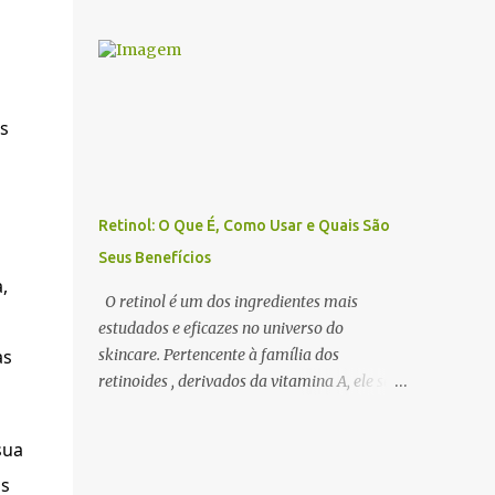
benefícios dos óleos essenciais de forma
estimular a sedução e o romantismo . 1. O
eficiente, a escolha do difusor ideal é
Que São Óleos Essenciais Afrodisíacos? Os
fundamental. Existem diversos tipos de
óleos essenciais afrodisíacos são essências
difusores, cada um com características
naturais extraídas de flores, madeiras,
específicas, que podem influenciar na
especiarias e resinas que possuem
s
intensidade da aromatização, na dispersão
propriedades capa...
das moléculas dos óleos e até na experiência
sensorial do ambiente. Neste artigo,
abordamos os principais tipos de difusores
Retinol: O Que É, Como Usar e Quais São
de óleos essenciais, como funcionam e qual
Seus Benefícios
escolher para cada ambiente . 1. Benefícios
,
do Uso de Difusores de Óleos Essenciais Os
O retinol é um dos ingredientes mais
difusores são uma das formas mais eficazes
estudados e eficazes no universo do
de utilizar a aromaterapia no dia a dia. Eles
as
skincare. Pertencente à família dos
permitem que os óleos essenciais sejam
retinoides , derivados da vitamina A, ele se
dispersos no ar, promovendo efeitos
destaca pelo seu poder rejuvenescedor ,
terapêuticos, relaxamento, concentração e
sendo amplamente utilizado no tratamento
sua
até purificação do ambiente . 🔹 Principais
de rugas, acne, manchas e textura irregular
benefícios do uso de difusores: ✔ Melhora a
us
da pele . Apesar de seus inúmeros benefícios,