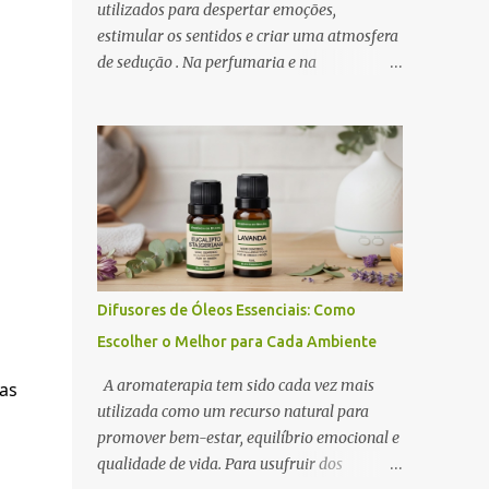
utilizados para despertar emoções,
estimular os sentidos e criar uma atmosfera
de sedução . Na perfumaria e na
aromaterapia, os óleos essenciais
afrodisíacos se destacam pela capacidade de
promover relaxamento, aumentar a
autoconfiança e intensificar o desejo. A
ciência por trás desse efeito está na conexão
entre o sistema olfativo e o sistema límbico ,
a região do cérebro responsável pelas
emoções e pelo comportamento.
Determinados aromas são capazes de
Difusores de Óleos Essenciais: Como
influenciar a produção de
Escolher o Melhor para Cada Ambiente
neurotransmissores como a dopamina e a
serotonina, favorecendo a atração e o prazer
A aromaterapia tem sido cada vez mais
as
sensorial . Neste artigo, exploramos os óleos
utilizada como um recurso natural para
essenciais afrodisíacos mais eficazes, seus
promover bem-estar, equilíbrio emocional e
mecanismos de ação e como utilizá-los na
qualidade de vida. Para usufruir dos
perfumaria e na aromaterapia para